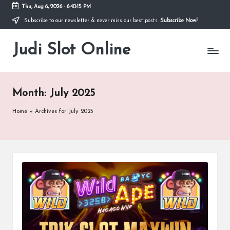
Thu, Aug 6, 2026
-
6:40:16 PM
Subscribe to our newsletter & never miss our best posts.
Subscribe Now!
Skip
to
Judi Slot Online
content
Situs
Slot
Online
Month:
July 2025
Terpercaya,
Hadiah
Home
»
Archives for July 2025
Jutaan
Rupiah
Menanti!