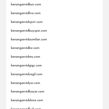
kenangan4dkuis.com
kenangan4dlive.com
kenangan4dspot.com
kenangan4dbuyspin.com
kenangan4dacmilan.com
kenangan4dkw.com
kenangan4dmu.com
kenangan4dgigs.com
kenangan4dcegil.com
kenangan4dyoi.com
kenangan4dbayar.com
kenangan4ddone.com