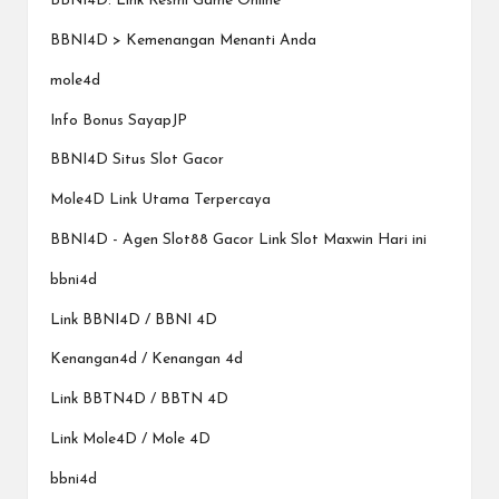
BBNI4D: Link Resmi Game Online
BBNI4D > Kemenangan Menanti Anda
mole4d
Info Bonus SayapJP
BBNI4D Situs Slot Gacor
Mole4D Link Utama Terpercaya
BBNI4D - Agen Slot88 Gacor Link Slot Maxwin Hari ini
bbni4d
Link BBNI4D / BBNI 4D
Kenangan4d / Kenangan 4d
Link BBTN4D / BBTN 4D
Link Mole4D / Mole 4D
bbni4d