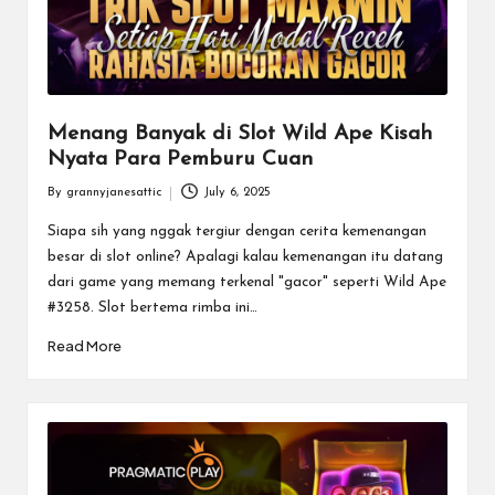
Menang Banyak di Slot Wild Ape Kisah
Nyata Para Pemburu Cuan
By
grannyjanesattic
July 6, 2025
Posted
by
Siapa sih yang nggak tergiur dengan cerita kemenangan
besar di slot online? Apalagi kalau kemenangan itu datang
dari game yang memang terkenal "gacor" seperti Wild Ape
#3258. Slot bertema rimba ini…
Read More