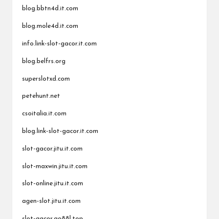
blog.bbtn4d.it.com
blog.mole4d.it.com
info.link-slot-gacor.it.com
blog.belfrs.org
superslotxd.com
petehunt.net
csoitalia.it.com
blog.link-slot-gacor.it.com
slot-gacor.jitu.it.com
slot-maxwin.jitu.it.com
slot-online.jitu.it.com
agen-slot.jitu.it.com
slot-gacor.go88l.top