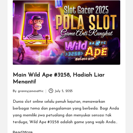
Main Wild Ape #3258, Hadiah Liar
Menanti!
By
grannyjanesattic
July 5, 2025
Posted
by
Dunia slot online selalu penuh kejutan, menawarkan
berbagai tema dan pengalaman yang berbeda. Bagi Anda
yang memiliki jiwa petualang dan menyukai sensasi tak
terduga, Wild Ape #3258 adalah game yang wajib Anda…
Read More