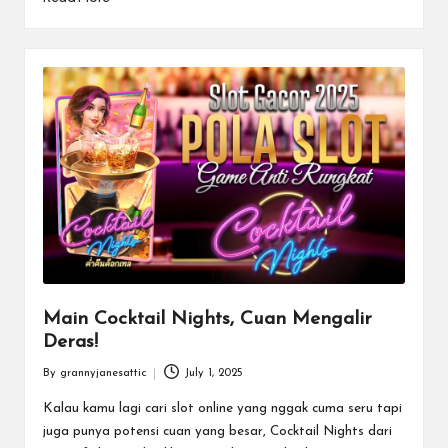
Main Cocktail Nights, Cuan Mengalir
Deras!
By
grannyjanesattic
July 1, 2025
Posted
by
Kalau kamu lagi cari slot online yang nggak cuma seru tapi
juga punya potensi cuan yang besar, Cocktail Nights dari