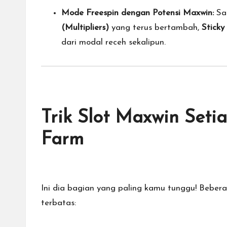
Mode Freespin dengan Potensi Maxwin:
Saa
(Multipliers)
yang terus bertambah,
Sticky
dari modal receh sekalipun.
Trik Slot Maxwin Set
Farm
Ini dia bagian yang paling kamu tunggu! Bebe
terbatas: