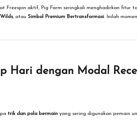
t Freespin aktif, Pig Farm seringkali menghadirkan fitur 
 Wilds
, atau
Simbol Premium Bertransformasi
. Inilah mome
iap Hari dengan Modal Rece
rapa
trik dan pola bermain
yang sering digunakan pemain u