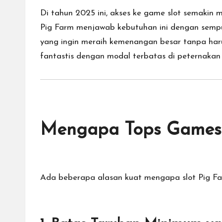
Di tahun 2025 ini, akses ke game slot semakin
Pig Farm
menjawab kebutuhan ini dengan sempur
yang ingin meraih kemenangan besar tanpa haru
fantastis dengan modal terbatas di peternakan b
Mengapa Tops Games
Ada beberapa alasan kuat mengapa slot Pig Fa