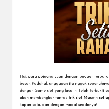
Hai, para pejuang cuan dengan budget terbatas!
besar. Padahal, anggapan itu nggak sepenuhnya
dengar. Game slot yang lucu ini telah terbukti
akan membongkar tuntas
trik slot Maxwin seti
kapan saja, dan dengan modal seadanya!