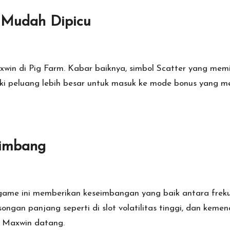
f Mudah Dipicu
xwin di Pig Farm. Kabar baiknya, simbol Scatter yang mem
liki peluang lebih besar untuk masuk ke mode bonus yang
eimbang
arti game ini memberikan keseimbangan yang baik antara f
songan panjang seperti di slot volatilitas tinggi, dan k
 Maxwin datang.