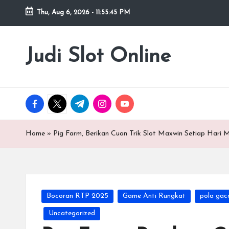
Thu, Aug 6, 2026
-
11:55:46 PM
Skip
to
Judi Slot Online
content
Situs
Slot
Online
facebook.com
twitter.com
t.me
instagram.com
youtube.com
Terpercaya,
Hadiah
Jutaan
Home
»
Pig Farm, Berikan Cuan Trik Slot Maxwin Setiap Hari 
Rupiah
Menanti!
Posted
Bocoran RTP 2025
Game Anti Rungkat
pola gac
in
Uncategorized