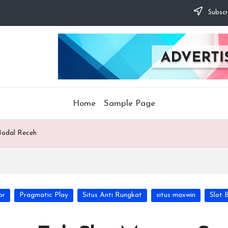
Subscr
Home
Sample Page
Modal Receh
or
Pragmatic Play
Situs Anti Rungkat
situs maxwin
Slot 