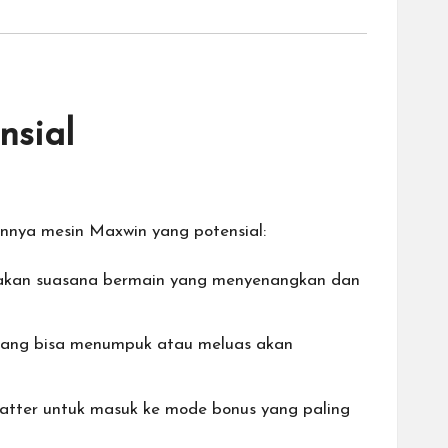
nsial
annya mesin Maxwin yang potensial:
ptakan suasana bermain yang menyenangkan dan
 yang bisa menumpuk atau meluas akan
catter untuk masuk ke mode bonus yang paling