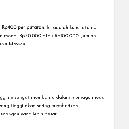
 Rp400 per putaran
. Ini adalah kunci utama!
gan modal Rp50.000 atau Rp100.000. Jumlah
ensi Maxwin.
 tinggi ini sangat membantu dalam menjaga modal
yang tinggi akan sering memberikan
enangan yang lebih besar.