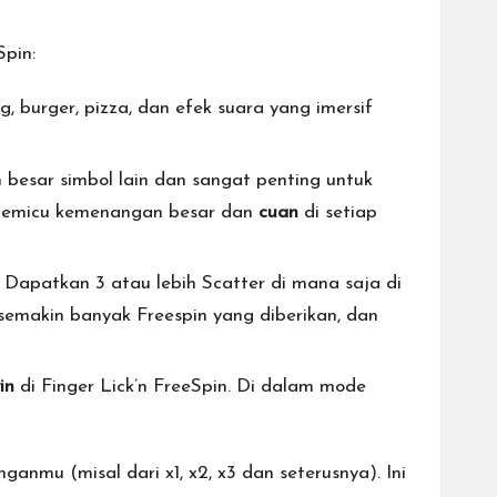
Spin:
, burger, pizza, dan efek suara yang imersif
 besar simbol lain dan sangat penting untuk
i pemicu kemenangan besar dan
cuan
di setiap
. Dapatkan 3 atau lebih Scatter di mana saja di
emakin banyak Freespin yang diberikan, dan
in
di Finger Lick’n FreeSpin. Di dalam mode
u (misal dari x1, x2, x3 dan seterusnya). Ini