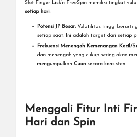
Slot Finger Lick’n FreeSpin memiliki tingkat vola
setiap hari
:
Potensi JP Besar:
Volatilitas tinggi berar
setiap saat. Ini adalah target dari setiap 
Frekuensi Menengah Kemenangan Kecil/S
dan menengah yang cukup sering akan me
mengumpulkan
Cuan
secara konsisten.
Menggali Fitur Inti F
Hari dan Spin