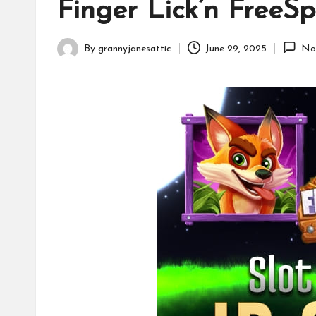
Finger Lick’n FreeS
By
grannyjanesattic
June 29, 2025
No
Posted
by