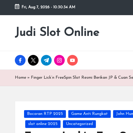
Fri, Aug 7, 2026
-
10:30:35 AM
Skip
to
Judi Slot Online
content
Situs
Slot
Online
facebook.com
twitter.com
t.me
instagram.com
youtube.com
Terpercaya,
Hadiah
Jutaan
Home
»
Finger Lick’n FreeSpin Slot Resmi Berikan JP & Cuan S
Rupiah
Menanti!
Posted
Bocoran RTP 2025
Game Anti Rungkat
John Hunt
in
slot online 2025
Uncategorized