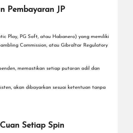
dan Pembayaran JP
tic Play, PG Soft, atau Habanero) yang memiliki
Gambling Commission, atau Gibraltar Regulatory
nden, memastikan setiap putaran adil dan
isten, akan dibayarkan sesuai ketentuan tanpa
 Cuan Setiap Spin