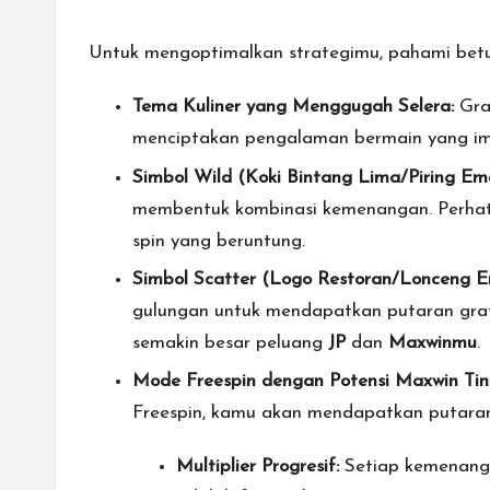
Untuk mengoptimalkan strategimu, pahami betul 
Tema Kuliner yang Menggugah Selera:
Graf
menciptakan pengalaman bermain yang im
Simbol Wild (Koki Bintang Lima/Piring Em
membentuk kombinasi kemenangan. Perhati
spin yang beruntung.
Simbol Scatter (Logo Restoran/Lonceng E
gulungan untuk mendapatkan putaran grat
semakin besar peluang
JP
dan
Maxwinmu
.
Mode Freespin dengan Potensi Maxwin Ting
Freespin, kamu akan mendapatkan putaran 
Multiplier Progresif:
Setiap kemenanga