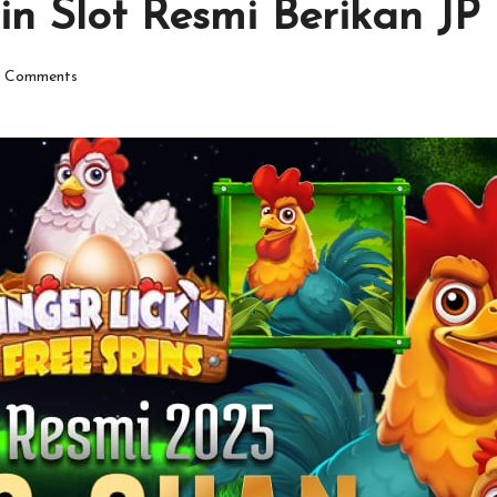
pin Slot Resmi Berikan J
 Comments