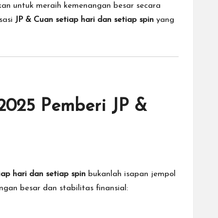
apkan untuk meraih kemenangan besar secara
sasi
JP & Cuan setiap hari dan setiap spin
yang
 2025 Pemberi JP &
ap hari dan setiap spin
bukanlah isapan jempol
n besar dan stabilitas finansial: