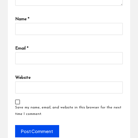
Name
*
Email
*
Website
Save my name, email, and website in this browser for the next
time I comment.