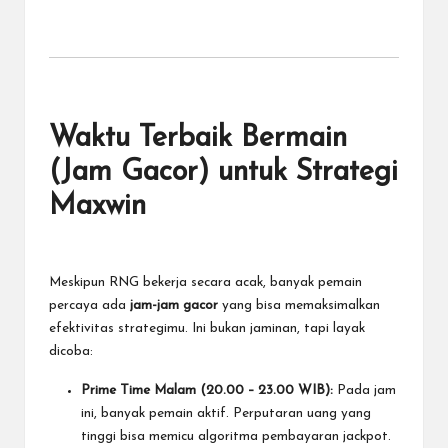
Waktu Terbaik Bermain
(Jam Gacor) untuk Strategi
Maxwin
Meskipun RNG bekerja secara acak, banyak pemain
percaya ada
jam-jam gacor
yang bisa memaksimalkan
efektivitas strategimu. Ini bukan jaminan, tapi layak
dicoba:
Prime Time Malam (20.00 – 23.00 WIB):
Pada jam
ini, banyak pemain aktif. Perputaran uang yang
tinggi bisa memicu algoritma pembayaran jackpot.