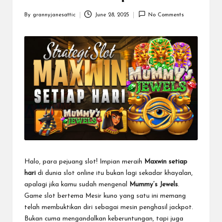
By
grannyjanesattic
June 28, 2025
No Comments
Posted
by
Halo, para pejuang slot! Impian meraih
Maxwin setiap
hari
di dunia slot online itu bukan lagi sekadar khayalan,
apalagi jika kamu sudah mengenal
Mummy’s Jewels
.
Game slot bertema Mesir kuno yang satu ini memang
telah membuktikan diri sebagai mesin penghasil jackpot.
Bukan cuma mengandalkan keberuntungan, tapi juga