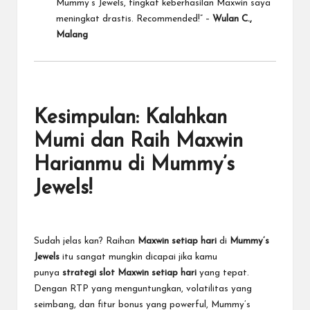
Mummy’s Jewels, tingkat keberhasilan Maxwin saya
meningkat drastis. Recommended!” –
Wulan C.,
Malang
Kesimpulan: Kalahkan
Mumi dan Raih Maxwin
Harianmu di Mummy’s
Jewels!
Sudah jelas kan? Raihan
Maxwin setiap hari
di
Mummy’s
Jewels
itu sangat mungkin dicapai jika kamu
punya
strategi slot Maxwin setiap hari
yang tepat.
Dengan RTP yang menguntungkan, volatilitas yang
seimbang, dan fitur bonus yang powerful, Mummy’s