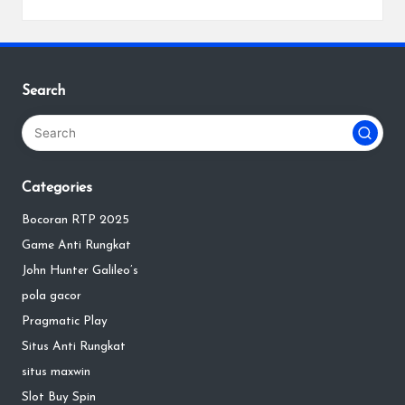
Search
Categories
Bocoran RTP 2025
Game Anti Rungkat
John Hunter Galileo’s
pola gacor
Pragmatic Play
Situs Anti Rungkat
situs maxwin
Slot Buy Spin