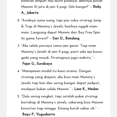
beneran ampuh! Aku ikutin polanya, akhirnya pecah
Maxwin 10 juta di jam 2 pagi. Gila banget!” –
Rizky
A., Jakarta
“Awalnya cuma iseng, tapi pas coba strategi Jump
& Trap di Mummy’s Jewels, hasilnya nggak main-
main. Langsung dapet Maxwin dari Buy Free Spin.
Ini game favorit!” –
Sari D., Bandung
“Aku selalu percaya sama jam gacor. Tiap main
Mummy’s Jewels di jam 9 pagi, pasti ada aja bonus
gede yang masuk. Strateginya juga realistis.” –
Fajar G., Surabaya
“Manajemen modal itu kunci utama. Dengan
strategi yang diajarin, aku bisa main Mummy’s
Jewels tiap hari dan sering banget dapat jackpot,
meskipun bukan selalu Maxwin.” –
Lina K., Medan
“Dulu sering rungkat, tapi setelah pakai strategi
bertahap di Mummy’s Jewels, sekarang bisa Maxwin
konsisten tiap minggu. Emang butuh sabar sih.” –
Bayu P., Yogyakarta