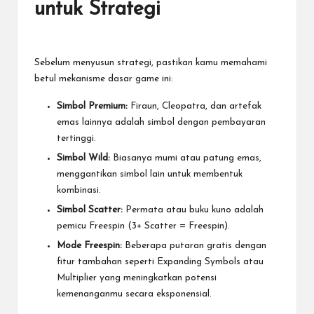
untuk Strategi
Sebelum menyusun strategi, pastikan kamu memahami
betul mekanisme dasar game ini:
Simbol Premium:
Firaun, Cleopatra, dan artefak
emas lainnya adalah simbol dengan pembayaran
tertinggi.
Simbol Wild:
Biasanya mumi atau patung emas,
menggantikan simbol lain untuk membentuk
kombinasi.
Simbol Scatter:
Permata atau buku kuno adalah
pemicu Freespin (3+ Scatter = Freespin).
Mode Freespin:
Beberapa putaran gratis dengan
fitur tambahan seperti Expanding Symbols atau
Multiplier yang meningkatkan potensi
kemenanganmu secara eksponensial.